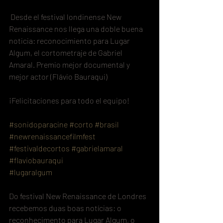
 Desde el festival londinense New 
Renaissance nos llega una doble buena 
noticia: reconocimiento para Lugar 
Algum, el cortometraje de Gabriel 
Amaral. Premio mejor documental y 
mejor actor (Flávio Bauraqui)
¡Felicitaciones para todo el equipo!
#sonidoparacine
#corto
#brasil
#newrenaissancefilmfest
#festivaldecortos
#gabrielamaral
#flaviobauraqui
#lugaralgum
Do festival New Renaissance de Londres 
recebemos duas boas notícias: o 
reconhecimento para Lugar Algum, o 