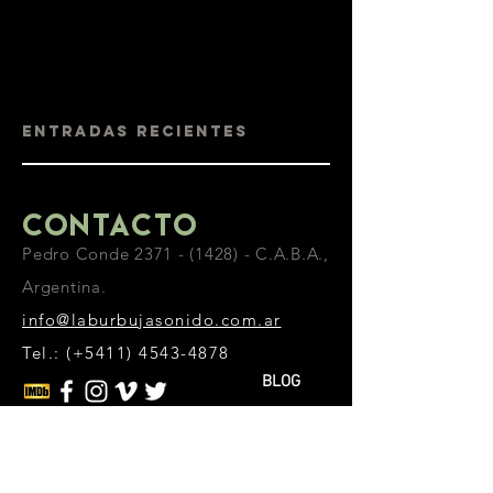
Entradas recientes
Contacto
Pedro Conde
2371 - (1428)
- C.A.B.A.,
Argentina.
info@laburbujasonido.com.ar
Tel.: (+5411)
4543-4878
BLOG
Inicio