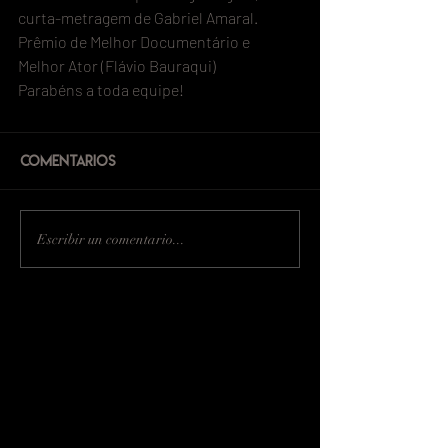
curta-metragem de Gabriel Amaral. 
Prêmio de Melhor Documentário e 
Melhor Ator (Flávio Bauraqui)
Parabéns a toda equipe!
Comentarios
Escribir un comentario...