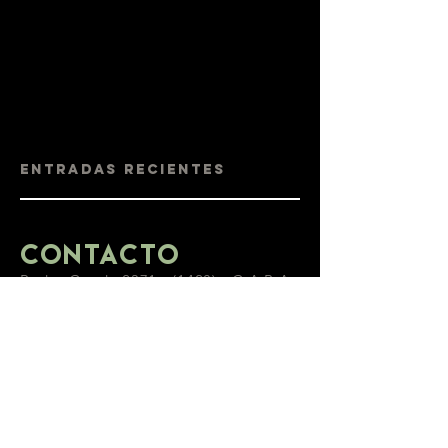
Entradas recientes
Contacto
Pedro Conde
2371 - (1428)
- C.A.B.A.,
Argentina.
info@laburbujasonido.com.ar
Tel.: (+5411)
4543-4878
BLOG