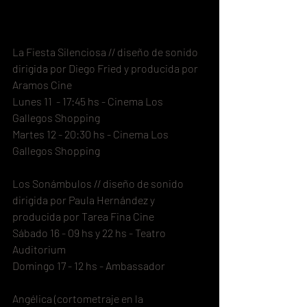
La Fiesta Silenciosa // diseño de sonido
dirigida por Diego Fried y producida por 
Aramos Cine
Lunes 11  - 17:45 hs - Cinema Los 
Gallegos Shopping
Martes 12 - 20:30 hs - Cinema Los 
Gallegos Shopping
Los Sonámbulos // diseño de sonido
dirigida por Paula Hernández y 
producida por Tarea Fina Cine
Sábado 16 - 09 hs y 22 hs - Teatro 
Auditorium
Domingo 17 - 12 hs - Ambassador
Angélica (cortometraje en la 