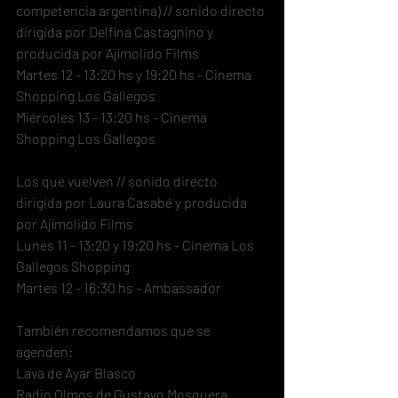
competencia argentina) // sonido directo
dirigida por Delfina Castagnino y 
producida por Ajímolido Films
Martes 12 - 13:20 hs y 19:20 hs - Cinema 
Shopping Los Gallegos
Miércoles 13 - 13:20 hs - Cinema 
Shopping Los Gallegos
Los que vuelven // sonido directo
dirigida por Laura Casabé y producida 
por Ajímolido Films
Lunes 11 - 13:20 y 19:20 hs - Cinema Los 
Gallegos Shopping
Martes 12 - 16:30 hs - Ambassador
También recomendamos que se 
agenden:
Lava de Ayar Blasco
Radio Olmos de Gustavo Mosquera