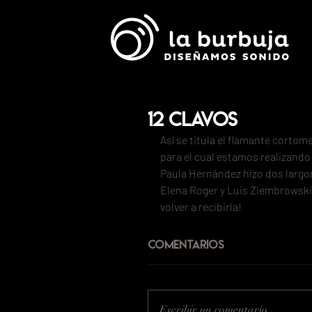
12 CLAVOS
Así se titula el flamante corto
para el cual estamos realizando
Paula Hernández hizo dos largom
Elena Roger y Luis Ziembrowski y
volver a recibirla!
Comentarios
Escribir un comentario...