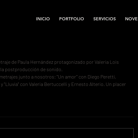
INICIO
PORTFOLIO
SERVICIOS
NOVE
metraje de Paula Hernández protagonizado por Valeria Lois 
 la postproducción de sonido.
etrajes junto a nosotros: "Un amor" con Diego Peretti, 
 "Lluvia" con Valeria Bertuccelli y Ernesto Alterio. Un placer 