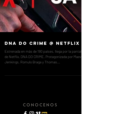
DNA DO CRIME @ NETFLIX
Estrenada en más de 190 países, llega por la pantalla
de Netflix, DNA DO CRIME. Protagonizada por Maeve
Jenkings, Romulo Braga y Thomas...